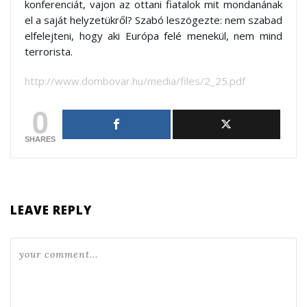
konferenciát, vajon az ottani fiatalok mit mondanának
el a saját helyzetükről? Szabó leszögezte: nem szabad
elfelejteni, hogy aki Európa felé menekül, nem mind
terrorista.
http://www.dombovar.hu/media/files/2_25.pdf
0
SHARES
LEAVE REPLY