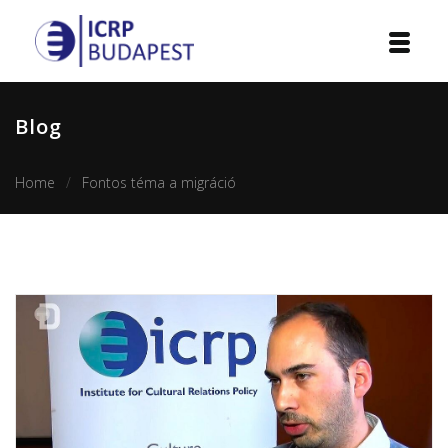
Home
Blog
Institution
Home
Fontos téma a migráció
Events
Projects
Courses
Publications
Cooperation
Contact