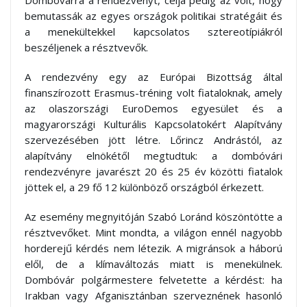
Dombóvárra a rendezvényt, célja pedig az volt, hogy
bemutassák az egyes országok politikai stratégáit és
a menekültekkel kapcsolatos sztereotípiákról
beszéljenek a résztvevők.
A rendezvény egy az Európai Bizottság által
finanszírozott Erasmus-tréning volt fiataloknak, amely
az olaszországi EuroDemos egyesület és a
magyarországi Kulturális Kapcsolatokért Alapítvány
szervezésében jött létre. Lőrincz Andrástól, az
alapítvány elnökétől megtudtuk: a dombóvári
rendezvényre javarészt 20 és 25 év közötti fiatalok
jöttek el, a 29 fő 12 különböző országból érkezett.
Az esemény megnyitóján Szabó Loránd köszöntötte a
résztvevőket. Mint mondta, a világon ennél nagyobb
horderejű kérdés nem létezik. A migránsok a háború
elől, de a klímaváltozás miatt is menekülnek.
Dombóvár polgármestere felvetette a kérdést: ha
Irakban vagy Afganisztánban szerveznének hasonló